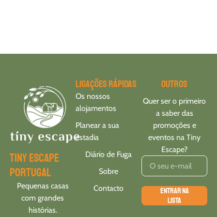
Ligações rápidas
Outros
Os nossos
Quer ser o primeiro
alojamentos
a saber das
Planear a sua
promoções e
estadia
eventos na Tiny
Escape?
Diário de Fuga
tiny escape
portugal
Sobre
Pequenas casas
Contacto
ENTRAR NA
com grandes
LISTA
histórias.