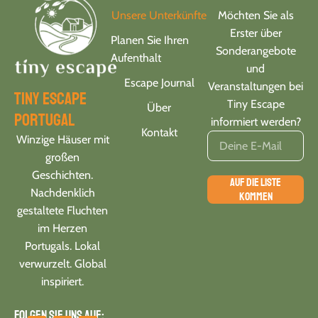
Unsere Unterkünfte
Möchten Sie als
Erster über
Planen Sie Ihren
Sonderangebote
Aufenthalt
und
Escape Journal
Veranstaltungen bei
tiny escape
Tiny Escape
Über
portugal
informiert werden?
Kontakt
Winzige Häuser mit
großen
Geschichten.
AUF DIE LISTE
Nachdenklich
KOMMEN
gestaltete Fluchten
im Herzen
Portugals. Lokal
verwurzelt. Global
inspiriert.
Folgen Sie uns auf: