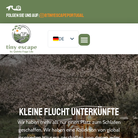
Inhalt
springen
FOLGEN SIE UNS AUF:
@TINYESCAPEPORTUGAL
DE
EN
Unsere Unterkünfte
Planen Sie Ihren Aufenthalt
Escape Journal
PT
ES
FR
Kleine Flucht Unterkünfte
Wir haben mehr als nur einen Platz zum Schlafen
geschaffen. Wir haben eine Kollektion von global
inspirierten Häusern geschaffen, von denen jedes