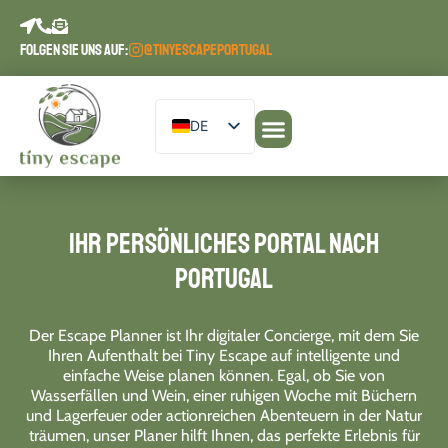
Inhalt
springen
FOLGEN SIE UNS AUF:
@TINYESCAPEPORTUGAL
DE
EN
Unsere Unterkünfte
Planen Sie Ihren Aufenthalt
Escape Journal
PT
ES
Ihr persönliches Portal nach
FR
Portugal
Der Escape Planner ist Ihr digitaler Concierge, mit dem Sie
Ihren Aufenthalt bei Tiny Escape auf intelligente und
einfache Weise planen können. Egal, ob Sie von
Wasserfällen und Wein, einer ruhigen Woche mit Büchern
und Lagerfeuer oder actionreichen Abenteuern in der Natur
träumen, unser Planer hilft Ihnen, das perfekte Erlebnis für