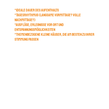
Der Planer schlägt vor:
*IDEALE DAUER DES AUFENTHALTS
*TAGESRHYTHMUS (LANGSAME VORMITTAGE? VOLLE
NACHMITTAGE?)
*AUSFLÜGE, ERLEBNISSE VOR ORT UND
ENTSPANNUNGSMÖGLICHKEITEN
*THEMENBEZOGENE KLEINE HÄUSER, DIE AM BESTEN ZU IHRER
STIMMUNG PASSEN
3. Selbstbewusst buchen
Wir geben Ihnen Empfehlungen zur Aufenthaltsdauer,
und der Escape Planner verweist Sie auf unsere
Website, auf der Sie garantiert immer den günstigsten
Preis finden.