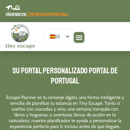
contenido
SÍGUENOS EN:
@TINYESCAPEPORTUGAL
ES
EN
Nuestros alojamientos
Planifique su estancia
Diario de Escape
DE
PT
Su Portal Personalizado Portal de
FR
Portugal
Escape Planner es tu conserje digital, una forma inteligente y
sencilla de planificar tu estancia en Tiny Escape. Tanto si
sueñas con cascadas y vino, una semana tranquila con
libros y hogueras, o aventuras llenas de acción en la
naturaleza, nuestro planificador te ayuda a personalizar la
experiencia perfecta para ti, incluso antes de que llegues.