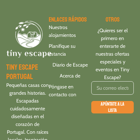
Enlaces rápidos
Otros
Nuestros
¿Quieres ser el
alojamientos
primero en
Planifique su
enterarte de
estancia
nuestras ofertas
especiales y
Diario de Escape
tiny escape
eventos en Tiny
portugal
Acerca de
Escape?
Pequeñas casas con
Póngase en
grandes historias.
contacto con
Escapadas
APÚNTATE A LA
cuidadosamente
LISTA
diseñadas en el
corazón de
Portugal. Con raíces
locales. Inspiración