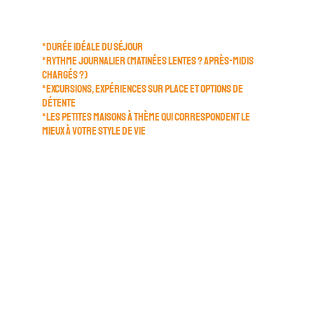
personnalisé
Le planificateur propose :
*DURÉE IDÉALE DU SÉJOUR
*RYTHME JOURNALIER (MATINÉES LENTES ? APRÈS-MIDIS
CHARGÉS ?)
*EXCURSIONS, EXPÉRIENCES SUR PLACE ET OPTIONS DE
DÉTENTE
*LES PETITES MAISONS À THÈME QUI CORRESPONDENT LE
MIEUX À VOTRE STYLE DE VIE
3. Réserver en toute confiance
Nous vous donnons des recommandations sur la
durée du séjour et le planificateur d'escapades vous
renvoie à notre site web qui garantit toujours le prix le
plus bas.