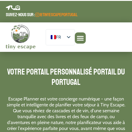
contenu
principal
SUIVEZ-NOUS SUR :
@TINYESCAPEPORTUGAL
FR
EN
Nos hébergements
Planifiez votre séjour
Journal d'évasion
DE
PT
Votre portail personnalisé Portail du
ES
Portugal
Escape Planner est votre concierge numérique - une façon
simple et intelligente de planifier votre séjour à Tiny Escape.
Que vous rêviez de cascades et de vin, d'une semaine
tranquille avec des livres et des feux de camp, ou
d'aventures en pleine nature, notre planificateur vous aide à
créer l'expérience parfaite pour vous, avant même que vous