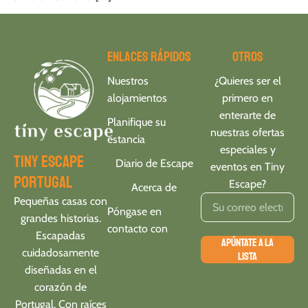
Enlaces rápidos
Otros
Nuestros
¿Quieres ser el
alojamientos
primero en
enterarte de
Planifique su
nuestras ofertas
estancia
especiales y
tiny escape
Diario de Escape
eventos en Tiny
portugal
Escape?
Acerca de
Pequeñas casas con
Póngase en
grandes historias.
contacto con
Escapadas
APÚNTATE A LA
cuidadosamente
LISTA
diseñadas en el
corazón de
Portugal. Con raíces