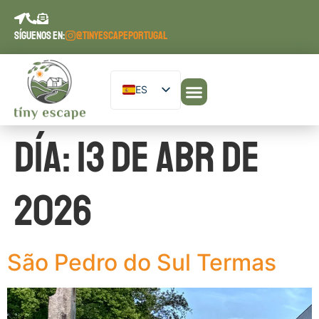
contenido
SÍGUENOS EN:
@TINYESCAPEPORTUGAL
ES
EN
Nuestros alojamientos
Planifique su estancia
Diario de Escape
DE
Día:
13 de abr de
PT
FR
2026
São Pedro do Sul Termas