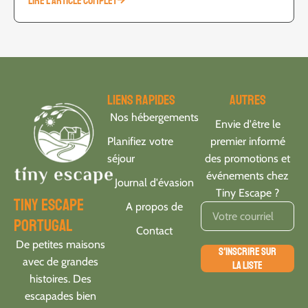
LIRE L'ARTICLE COMPLET
Liens rapides
Autres
Nos hébergements
Envie d'être le
Planifiez votre
premier informé
séjour
des promotions et
événements chez
Journal d'évasion
Tiny Escape ?
tiny escape
A propos de
portugal
Contact
De petites maisons
S'INSCRIRE SUR
avec de grandes
LA LISTE
histoires. Des
escapades bien