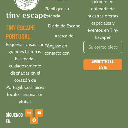
primero en
Planifique su
enterarte de
estancia
nuestras ofertas
especiales y
Diario de Escape
tiny escape
eventos en Tiny
portugal
Acerca de
Escape?
Pequeñas casas con
Póngase en
grandes historias.
contacto con
Escapadas
APÚNTATE A LA
cuidadosamente
LISTA
diseñadas en el
corazón de
Portugal. Con raíces
locales. Inspiración
global.
Síguenos
en: