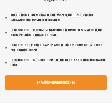
TREFFEN SIE LEIDENSCHAFTLICHE WINZER, DIE TRADITION UND
INNOVATION MITEINANDER VERBINDEN.
GENIESSEN SIE EXKLUSIVE VERKOSTUNGEN VON SELTENEN WEINEN, DIE N
ICHT IM HANDEL ERHÄLTLICH SIND.
FÜGEN SIE IHREM TINY ESCAPE PLANNER EINEN PERSÖNLICHEN BESUCH
MIT FÜHRUNG HINZU.
ERKUNDEN SIE HISTORISCHE STÄDTE, DIE REICH AN KULTUR UND CHARME
SIND.
Erfahrungen erforschen