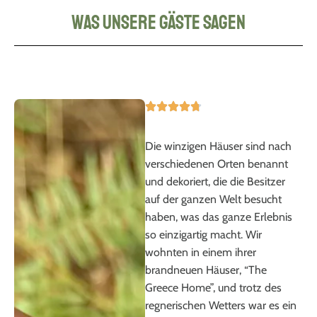
Was unsere Gäste sagen
Die winzigen Häuser sind nach
Wi
verschiedenen Orten benannt
Ba
und dekoriert, die die Besitzer
und
auf der ganzen Welt besucht
wi
haben, was das ganze Erlebnis
ke
so einzigartig macht. Wir
gew
wohnten in einem ihrer
al
brandneuen Häuser, “The
To
Greece Home”, und trotz des
und
regnerischen Wetters war es ein
ist