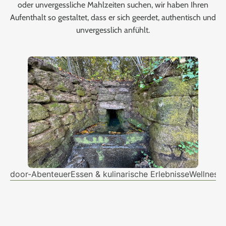
oder unvergessliche Mahlzeiten suchen, wir haben Ihren
Aufenthalt so gestaltet, dass er sich geerdet, authentisch und
unvergesslich anfühlt.
Outdoor-Abenteuer
Essen & kulinarische Erlebnisse
Wellness
G