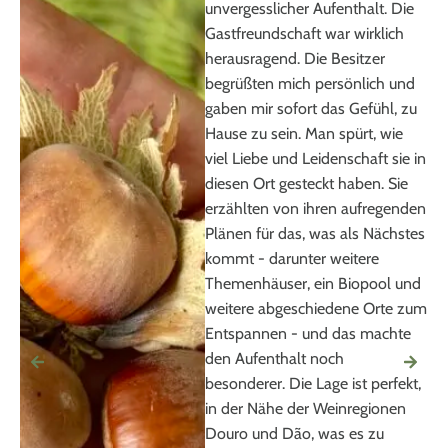
unvergesslicher Aufenthalt. Die
ha
Gastfreundschaft war wirklich
Wa
herausragend. Die Besitzer
abe
begrüßten mich persönlich und
de
gaben mir sofort das Gefühl, zu
Ec
Hause zu sein. Man spürt, wie
zu
viel Liebe und Leidenschaft sie in
Poo
diesen Ort gesteckt haben. Sie
wi
erzählten von ihren aufregenden
ist
Plänen für das, was als Nächstes
Ch
kommt - darunter weitere
Un
Themenhäuser, ein Biopool und
di
weitere abgeschiedene Orte zum
sin
Entspannen - und das machte
Fr
den Aufenthalt noch
an
besonderer. Die Lage ist perfekt,
gel
in der Nähe der Weinregionen
ha
Douro und Dão, was es zu
ge