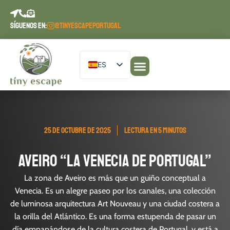
contenido
SÍGUENOS EN:
@TINYESCAPEPORTUGAL
ES
EN
Nuestros alojamientos
Planifique su estancia
Diario de Escape
DE
PT
25 DE OCTUBRE DE 2025
LECTURA EN 5 MINUTOS
FR
Aveiro “La Venecia de Portugal”
La zona de Aveiro es más que un guiño conceptual a
Venecia. Es un alegre paseo por los canales, una colección
de luminosa arquitectura Art Nouveau y una ciudad costera a
la orilla del Atlántico. Es una forma estupenda de pasar un
día empapándose de la cultura costera de Portugal, y está a