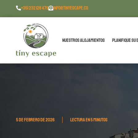
contenido
+351 232 128 479
INFO@TINYESCAPE.CO
Nuestros alojamientos
Planifique su 
5 DE FEBRERO DE 2026
LECTURA EN 5 MINUTOS