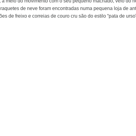
, a meio do movimento com o seu pequeno machado, veio do nos
 raquetes de neve foram encontradas numa pequena loja de ant
es de freixo e correias de couro cru são do estilo “pata de ur