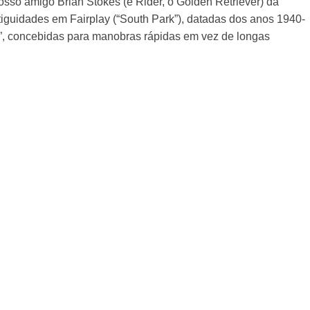
so amigo Brian Stokes (e Rider, o Golden Retriever) da
iguidades em Fairplay (“South Park”), datadas dos anos 1940-
so”, concebidas para manobras rápidas em vez de longas