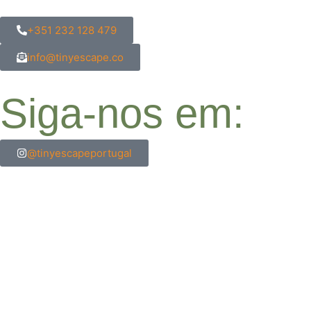
para o
conteúdo
+351 232 128 479
info@tinyescape.co
Siga-nos em:
@tinyescapeportugal