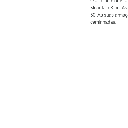
O alce de madeira
Mountain Kind. As
50. As suas armaçõ
caminhadas.