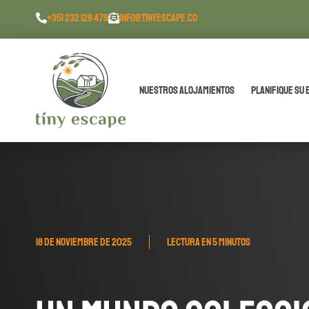
contenido
+351 232 128 479
INFO@TINYESCAPE.CO
Nuestros alojamientos
Planifique su 
18 DE NOVIEMBRE DE 2025
LECTURA EN 5 MINUTOS